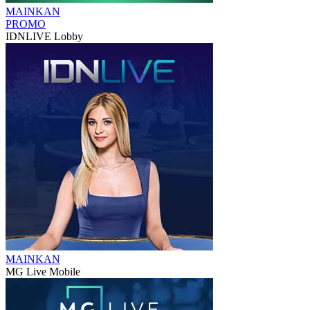
MAINKAN
PROMO
IDNLIVE Lobby
MAINKAN
MG Live Mobile