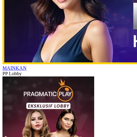
MAINKAN
PP Lobby