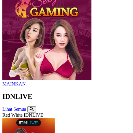
MAINKAN
IDNLIVE
Lihat Semua
Red White IDNLIVE