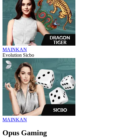
MAINKAN
Evolution Sicbo
MAINKAN
Opus Gaming