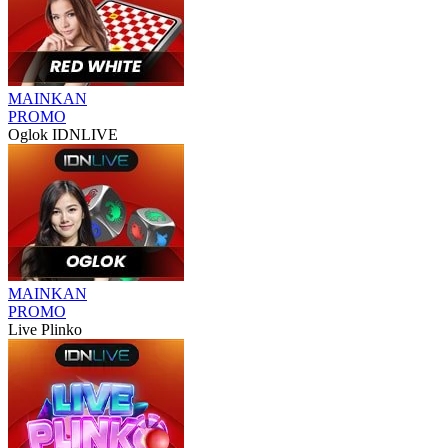
MAINKAN
PROMO
Oglok IDNLIVE
MAINKAN
PROMO
Live Plinko