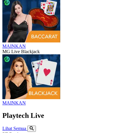
MAINKAN
MG Live Blackjack
MAINKAN
Playtech Live
Lihat Semua