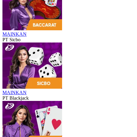
MAINKAN
PT Sicbo
MAINKAN
PT Blackjack