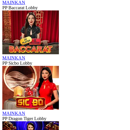
MAINKAN
PP Baccarat Lobby
MAINKAN
PP Sicbo Lobby
MAINKAN
PP Dragon Tiger Lobby