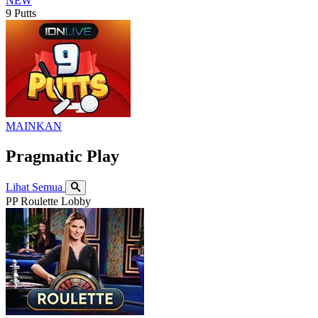
NEW
9 Putts
MAINKAN
Pragmatic Play
Lihat Semua
PP Roulette Lobby