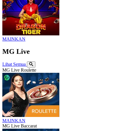
MAINKAN
MG Live
Lihat Semua
MG Live Roulette
MAINKAN
MG Live Baccarat