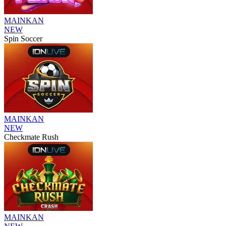
MAINKAN
NEW
Spin Soccer
MAINKAN
NEW
Checkmate Rush
MAINKAN