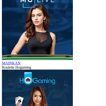
MAINKAN
Roulette Hogaming