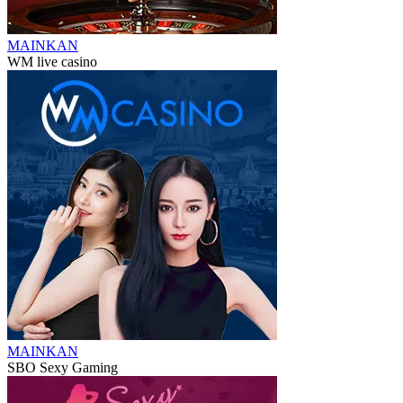
MAINKAN
WM live casino
MAINKAN
SBO Sexy Gaming