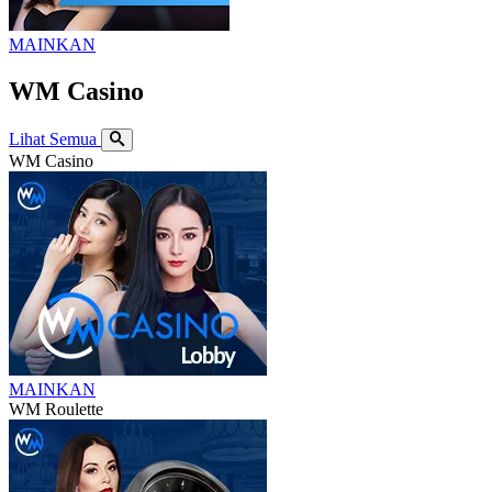
MAINKAN
WM Casino
Lihat Semua
WM Casino
MAINKAN
WM Roulette