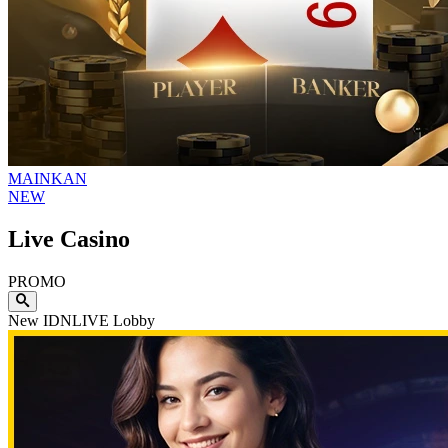
MAINKAN
NEW
Live Casino
PROMO
New IDNLIVE Lobby