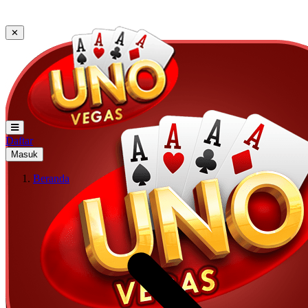
✕
Daftar
Masuk
Beranda