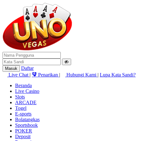
Daftar
Masuk
Live Chat
|
Penarikan
|
Hubungi Kami
|
Lupa Kata Sandi?
Beranda
Live Casino
Slots
ARCADE
Togel
E-sports
Bolatangkas
Sportsbook
POKER
Deposit